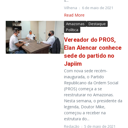
s...
Vilhena
6 de maio de 2021
Read More
Amazonas
Destaque
Política
Vereador do PROS,
Elan Alencar conhece
sede do partido no
Japiim
Com nova sede recém-
inaugurada, o Partido
Republicano da Ordem Social
(PROS) começa a se
reestruturar no Amazonas.
Nesta semana, o presidente da
legenda, Doutor Mike,
começou a receber na
estrutura do...
Redação
5 de maio de 2021