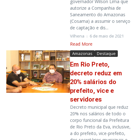
governador Wilson Lima que
autorize a Companhia de
Saneamento do Amazonas
(Cosama) a assumir o serviço
de captação e dis...
Vilhena
6 de maio de 2021
Read More
Amazonas
Destaque
Em Rio Preto,
decreto reduz em
20% salários do
prefeito, vice e
servidores
Decreto municipal que reduz
20% nos salários de todo o
corpo funcional da Prefeitura
de Rio Preto da Eva, inclusive,
a do prefeito, vice-prefeito,
dos secretários municipais e