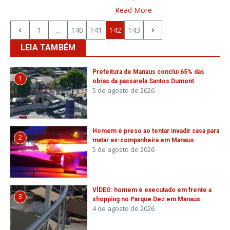
Read More
1
...
140
141
142
143
LEIA TAMBÉM
Prefeitura de Manaus conclui 65% das
1
obras da passarela Santos Dumont
5 de agosto de 2026
Homem é preso ao tentar invadir casa para
2
matar ex-companheira em Manaus
5 de agosto de 2026
VÍDEO: homem é executado em frente a
3
shopping no Parque Dez em Manaus
4 de agosto de 2026