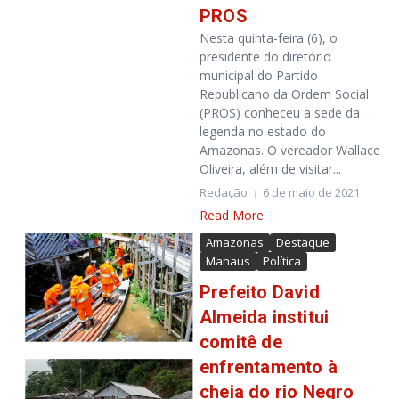
PROS
Nesta quinta-feira (6), o
presidente do diretório
municipal do Partido
Republicano da Ordem Social
(PROS) conheceu a sede da
legenda no estado do
Amazonas. O vereador Wallace
Oliveira, além de visitar...
Redação
6 de maio de 2021
Read More
Amazonas
Destaque
Manaus
Política
Prefeito David
Almeida institui
comitê de
enfrentamento à
cheia do rio Negro