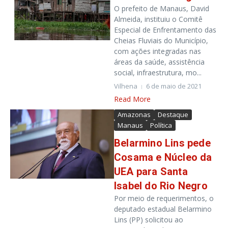
O prefeito de Manaus, David
Almeida, instituiu o Comitê
Especial de Enfrentamento das
Cheias Fluviais do Município,
com ações integradas nas
áreas da saúde, assistência
social, infraestrutura, mo...
Vilhena
6 de maio de 2021
Read More
Amazonas
Destaque
Manaus
Política
Belarmino Lins pede
Cosama e Núcleo da
UEA para Santa
Isabel do Rio Negro
Por meio de requerimentos, o
deputado estadual Belarmino
Lins (PP) solicitou ao