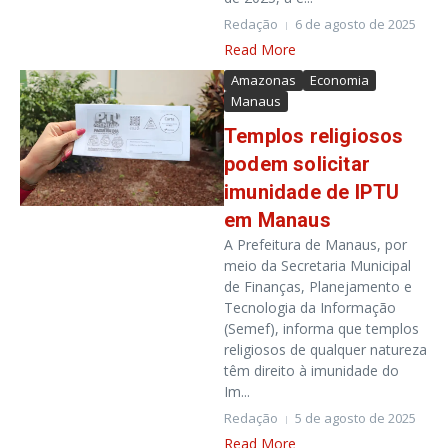
Redação
6 de agosto de 2025
Read More
Amazonas
Economia
Manaus
Templos religiosos
podem solicitar
imunidade de IPTU
em Manaus
A Prefeitura de Manaus, por
meio da Secretaria Municipal
de Finanças, Planejamento e
Tecnologia da Informação
(Semef), informa que templos
religiosos de qualquer natureza
têm direito à imunidade do
Im...
Redação
5 de agosto de 2025
Read More