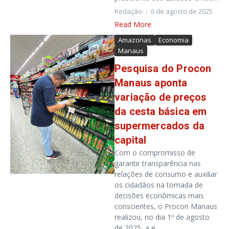
Redação
6 de agosto de 2025
Read More
Amazonas
Economia
Manaus
Pesquisa do Procon
Manaus aponta
variação de preços
da cesta básica em
supermercados da
capital
Com o compromisso de
garantir transparência nas
relações de consumo e auxiliar
os cidadãos na tomada de
decisões econômicas mais
conscientes, o Procon Manaus
realizou, no dia 1º de agosto
de 2025, a e...