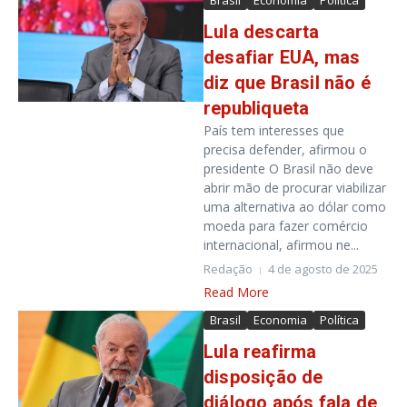
Brasil
Economia
Política
Lula descarta
desafiar EUA, mas
diz que Brasil não é
republiqueta
País tem interesses que
precisa defender, afirmou o
presidente O Brasil não deve
abrir mão de procurar viabilizar
uma alternativa ao dólar como
moeda para fazer comércio
internacional, afirmou ne...
Redação
4 de agosto de 2025
Read More
Brasil
Economia
Política
Lula reafirma
disposição de
diálogo após fala de