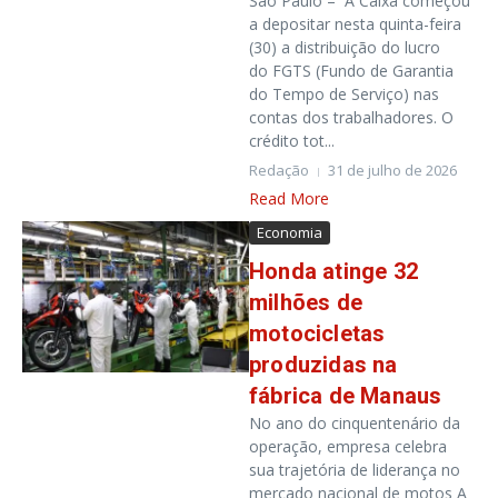
São Paulo – A Caixa começou
a depositar nesta quinta-feira
(30) a distribuição do lucro
do FGTS (Fundo de Garantia
do Tempo de Serviço) nas
contas dos trabalhadores. O
crédito tot...
Redação
31 de julho de 2026
Read More
Economia
Honda atinge 32
milhões de
motocicletas
produzidas na
fábrica de Manaus
No ano do cinquentenário da
operação, empresa celebra
sua trajetória de liderança no
mercado nacional de motos A