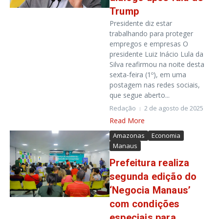
Trump
Presidente diz estar
trabalhando para proteger
empregos e empresas O
presidente Luiz Inácio Lula da
Silva reafirmou na noite desta
sexta-feira (1º), em uma
postagem nas redes sociais,
que segue aberto...
Redação
2 de agosto de 2025
Read More
Amazonas
Economia
Manaus
Prefeitura realiza
segunda edição do
‘Negocia Manaus’
com condições
especiais para