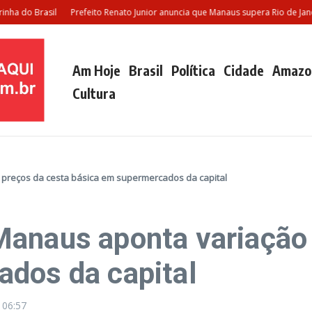
rasil
Prefeito Renato Junior anuncia que Manaus supera Rio de Janeiro e Sã
Am Hoje
Brasil
Política
Cidade
Amazo
Cultura
preços da cesta básica em supermercados da capital
anaus aponta variação 
dos da capital
5
06:57