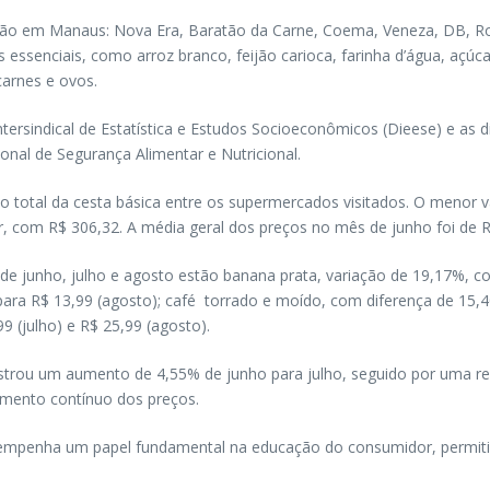
o em Manaus: Nova Era, Baratão da Carne, Coema, Veneza, DB, Rodri
 essenciais, como arroz branco, feijão carioca, farinha d’água, açúcar,
carnes e ovos.
tersindical de Estatística e Estudos Socioeconômicos (Dieese) e as di
onal de Segurança Alimentar e Nutricional.
o total da cesta básica entre os supermercados visitados. O menor v
r, com R$ 306,32. A média geral dos preços no mês de junho foi de R
de junho, julho e agosto estão banana prata, variação de 19,17%, com
ara R$ 13,99 (agosto); café torrado e moído, com diferença de 15,40
 (julho) e R$ 25,99 (agosto).
gistrou um aumento de 4,55% de junho para julho, seguido por uma 
mento contínuo dos preços.
empenha um papel fundamental na educação do consumidor, permiti