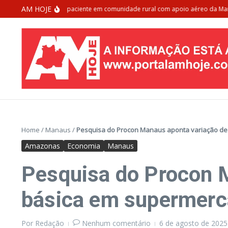
Ir para o conteúdo
AM HOJE
aus resgata paciente em comunidade rural com apoio aéreo da Marinha do B
Home
/
Manaus
/
Pesquisa do Procon Manaus aponta variação de 
Amazonas
Economia
Manaus
Pesquisa do Procon M
básica em supermerca
Por
Redação
Nenhum comentário
6 de agosto de 202