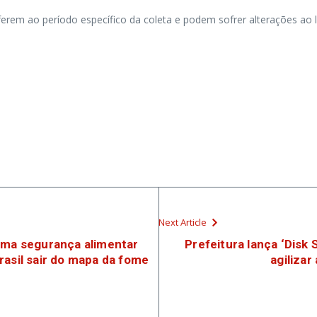
eferem ao período específico da coleta e podem sofrer alterações a
Next Article
rma segurança alimentar
Prefeitura lança ‘Disk
rasil sair do mapa da fome
agiliza