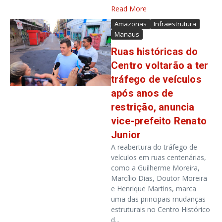
Read More
Amazonas
Infraestrutura
Manaus
Ruas históricas do
Centro voltarão a ter
tráfego de veículos
após anos de
restrição, anuncia
vice-prefeito Renato
Junior
A reabertura do tráfego de
veículos em ruas centenárias,
como a Guilherme Moreira,
Marcílio Dias, Doutor Moreira
e Henrique Martins, marca
uma das principais mudanças
estruturais no Centro Histórico
d...