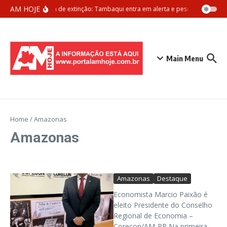
Ir para o conteúdo
AM HOJE
Ameaça de extinção: Tambaqui entra em alerta e pesca pode ser pr
Main Menu
Home
/
Amazonas
Amazonas
Amazonas
Destaque
Economista Marcio Paixão é
eleito Presidente do Conselho
Regional de Economia –
Corecon/AM-RR Na primeira