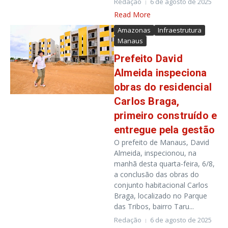
Redação
6 de agosto de 2025
Read More
Amazonas
Infraestrutura
Manaus
Prefeito David
Almeida inspeciona
obras do residencial
Carlos Braga,
primeiro construído e
entregue pela gestão
O prefeito de Manaus, David
Almeida, inspecionou, na
manhã desta quarta-feira, 6/8,
a conclusão das obras do
conjunto habitacional Carlos
Braga, localizado no Parque
das Tribos, bairro Taru...
Redação
6 de agosto de 2025