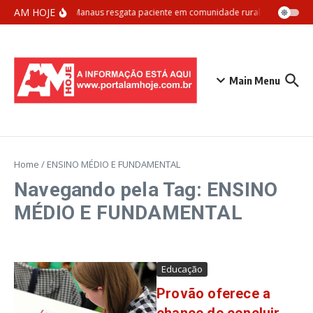
Ir para o conteúdo
AM HOJE
Samu Manaus resgata paciente em comunidade rural com apoio aé
Main Menu
Home
/
ENSINO MÉDIO E FUNDAMENTAL
Navegando pela Tag: ENSINO
MÉDIO E FUNDAMENTAL
Educação
Provão oferece a