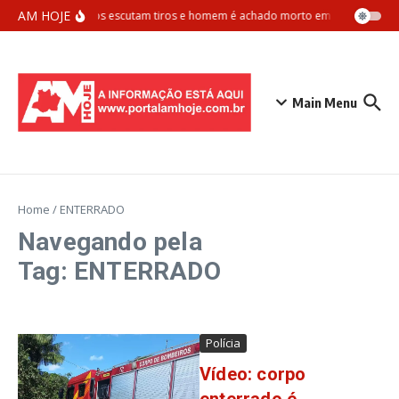
Ir para o conteúdo
AM HOJE
Vizinhos escutam tiros e homem é achado morto em apartamento
Main Menu
Home
/
ENTERRADO
Navegando pela
Tag: ENTERRADO
Polícia
Vídeo: corpo