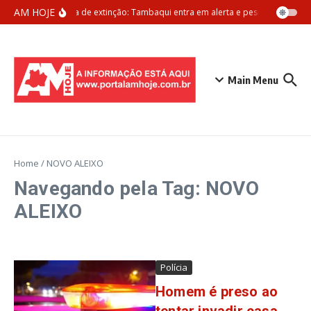
Ir para o conteúdo
AM HOJE
Ameaça de extinção: Tambaqui entra em alerta e pesca pode ser p
Main Menu
Home
/
NOVO ALEIXO
Navegando pela Tag: NOVO
ALEIXO
Polícia
Homem é preso ao