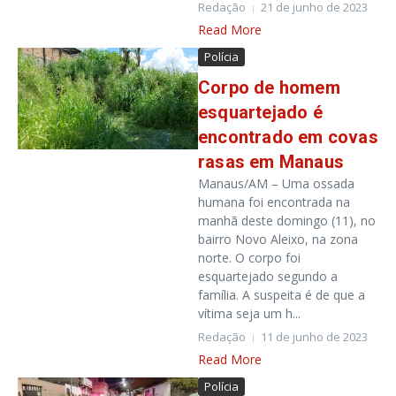
Redação
21 de junho de 2023
Read More
Polícia
Corpo de homem
esquartejado é
encontrado em covas
rasas em Manaus
Manaus/AM – Uma ossada
humana foi encontrada na
manhã deste domingo (11), no
bairro Novo Aleixo, na zona
norte. O corpo foi
esquartejado segundo a
família. A suspeita é de que a
vítima seja um h...
Redação
11 de junho de 2023
Read More
Polícia