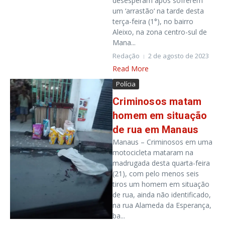
desesperam após sofrerem
um ‘arrastão‘ na tarde desta
terça-feira (1°), no bairro
Aleixo, na zona centro-sul de
Mana...
Redação
2 de agosto de 2023
Read More
Polícia
Criminosos matam
homem em situação
de rua em Manaus
Manaus – Criminosos em uma
motocicleta mataram na
madrugada desta quarta-feira
(21), com pelo menos seis
tiros um homem em situação
de rua, ainda não identificado,
na rua Alameda da Esperança,
ba...