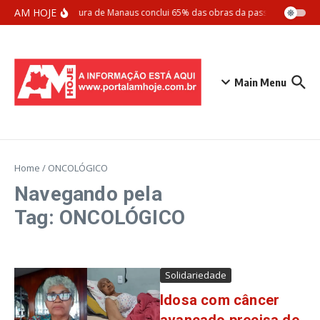
Ir para o conteúdo
AM HOJE
Prefeitura de Manaus conclui 65% das obras da passarela Santos
Main Menu
Home
/
ONCOLÓGICO
Navegando pela
Tag: ONCOLÓGICO
Solidariedade
Idosa com câncer