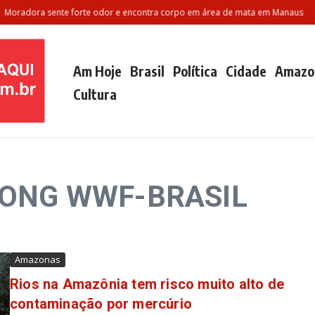
oradora sente forte odor e encontra corpo em área de mata em Manaus
Po
Am Hoje
Brasil
Política
Cidade
Amazo
Cultura
: ONG WWF-BRASIL
Amazonas
Rios na Amazônia tem risco muito alto de
contaminação por mercúrio