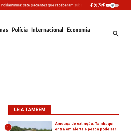
lilaminina: sete pacientes que receberam substância morreram desde fevereir
nas
Polícia
Internacional
Economia
LEIA TAMBÉM
Ameaça de extinção: Tambaqui
1
entra em alerta e pesca pode ser