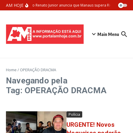
Ir para o conteúdo
AM HOJE
Prefeito Renato Junior anuncia que Manaus supera Rio de Janeiro 
Main Menu
Home
/
OPERAÇÃO DRACMA
Navegando pela
Tag: OPERAÇÃO DRACMA
Polícia
URGENTE! Novos