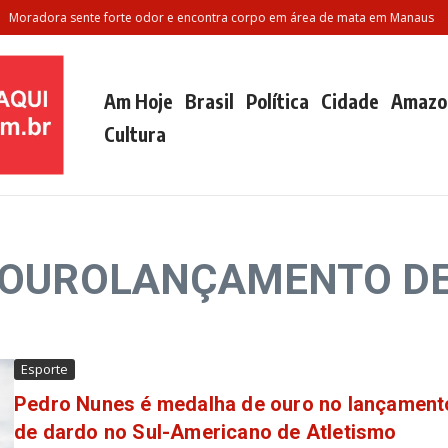
oradora sente forte odor e encontra corpo em área de mata em Manaus
P
Am Hoje
Brasil
Política
Cidade
Amazo
Cultura
g: OUROLANÇAMENTO D
Esporte
Pedro Nunes é medalha de ouro no lançament
de dardo no Sul-Americano de Atletismo