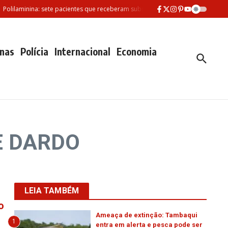
olilaminina: sete pacientes que receberam substância morreram desde feverei
nas
Polícia
Internacional
Economia
E DARDO
LEIA TAMBÉM
o
Ameaça de extinção: Tambaqui
1
entra em alerta e pesca pode ser