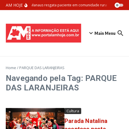
Ir para o conteúdo
AM HOJE
Samu Manaus resgata paciente em comunidade rural com apoio aé
Main Menu
Home
/
PARQUE DAS LARANJEIRAS
Navegando pela Tag: PARQUE
DAS LARANJEIRAS
Cultura
Parada Natalina