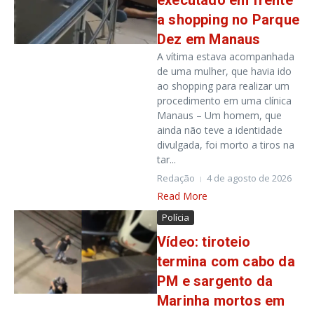
executado em frente
a shopping no Parque
Dez em Manaus
A vítima estava acompanhada
de uma mulher, que havia ido
ao shopping para realizar um
procedimento em uma clínica
Manaus – Um homem, que
ainda não teve a identidade
divulgada, foi morto a tiros na
tar...
Redação
4 de agosto de 2026
Read More
Polícia
Vídeo: tiroteio
termina com cabo da
PM e sargento da
Marinha mortos em