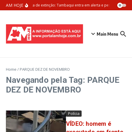
Ir para o conteúdo
AM HOJE
Ameaça de extinção: Tambaqui entra em alerta e pesca pode ser 
Main Menu
Home
/
PARQUE DEZ DE NOVEMBRO
Navegando pela Tag: PARQUE
DEZ DE NOVEMBRO
Polícia
VÍDEO: homem é