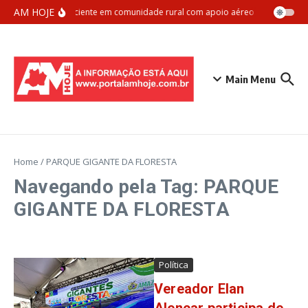
Ir para o conteúdo
AM HOJE
Manaus resgata paciente em comunidade rural com apoio aéreo da Marinha do
Main Menu
Home
/
PARQUE GIGANTE DA FLORESTA
Navegando pela Tag: PARQUE
GIGANTE DA FLORESTA
Política
Vereador Elan