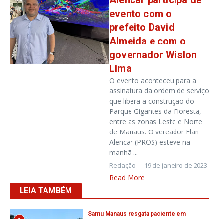
Alencar participa de
evento com o
prefeito David
Almeida e com o
governador Wislon
Lima
O evento aconteceu para a
assinatura da ordem de serviço
que libera a construção do
Parque Gigantes da Floresta,
entre as zonas Leste e Norte
de Manaus. O vereador Elan
Alencar (PROS) esteve na
manhã ...
Redação
19 de janeiro de 2023
Read More
LEIA TAMBÉM
Samu Manaus resgata paciente em