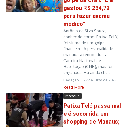
golpe da CNH: “Ela
gastou R$ 234,72
para fazer exame
médico”
Antônio da Silva Souza,
conhecido como ‘Patixa Teló’,
foi vítima de um golpe
financeiro. A personalidade
manauara tentou tirar a
Carteira Nacional de
Habilitação (CNH), mas foi
enganada. Ela ainda che...
Redação
27 de julho de 2023
Read More
Manaus
Patixa Teló passa mal
e é socorrida em
shopping de Manaus;