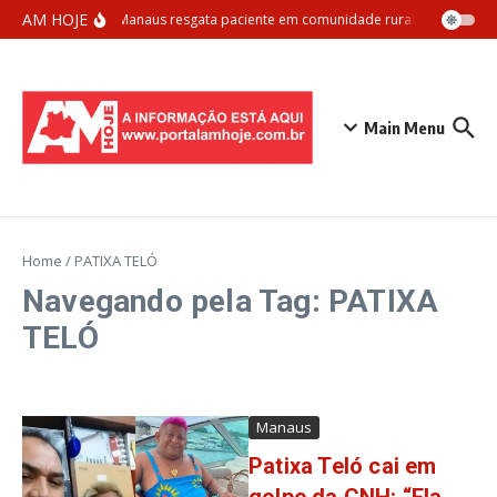
Ir para o conteúdo
AM HOJE
Samu Manaus resgata paciente em comunidade rural com apoio aé
Main Menu
Home
/
PATIXA TELÓ
Navegando pela Tag: PATIXA
TELÓ
Manaus
Patixa Teló cai em