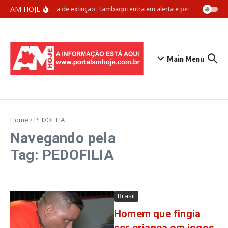
Ir para o conteúdo
AM HOJE
Ameaça de extinção: Tambaqui entra em alerta e pesca pode ser 
Main Menu
Home
/
PEDOFILIA
Navegando pela
Tag: PEDOFILIA
Brasil
Homem que fingia