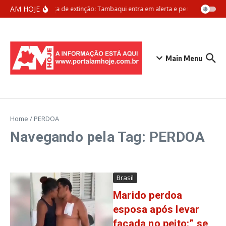
Ir para o conteúdo
AM HOJE
Ameaça de extinção: Tambaqui entra em alerta e pesca pode ser 
Main Menu
Home
/
PERDOA
Navegando pela Tag: PERDOA
Brasil
Marido perdoa
esposa após levar
facada no peito:” se