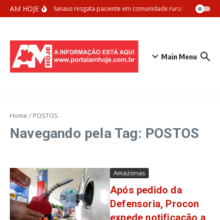
Ir para o conteúdo
AM HOJE
Samu Manaus resgata paciente em comunidade rural com apoio aé
Main Menu
Home
/
POSTOS
Navegando pela Tag: POSTOS
Amazonas
Após pedido da
Defensoria, Procon
expede notificação a