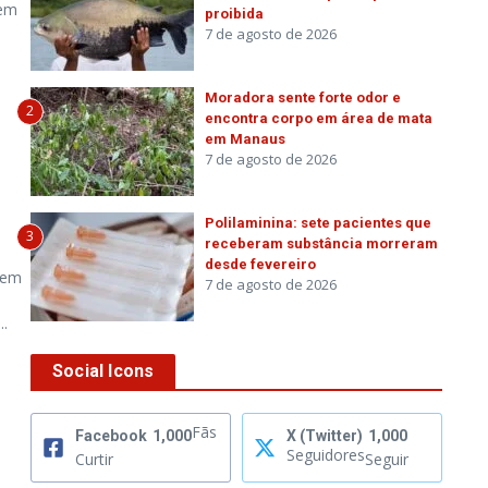
lem
proibida
7 de agosto de 2026
Moradora sente forte odor e
2
encontra corpo em área de mata
em Manaus
7 de agosto de 2026
Polilaminina: sete pacientes que
3
receberam substância morreram
desde fevereiro
erem
7 de agosto de 2026
..
Social Icons
Fãs
Facebook
1,000
X (Twitter)
1,000
Seguidores
Curtir
Seguir