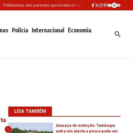
olilaminina: sete pacientes que receberam substância morreram desde feverei
nas
Polícia
Internacional
Economia
LEIA TAMBÉM
rta
Ameaça de extinção: Tambaqui
1
entra em alerta e pesca pode ser