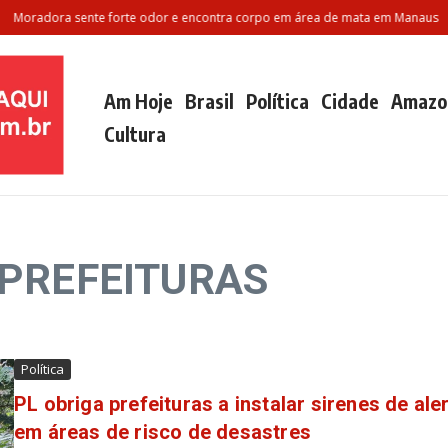
Moradora sente forte odor e encontra corpo em área de mata em Manaus
P
Am Hoje
Brasil
Política
Cidade
Amazo
Cultura
: PREFEITURAS
Política
PL obriga prefeituras a instalar sirenes de ale
em áreas de risco de desastres