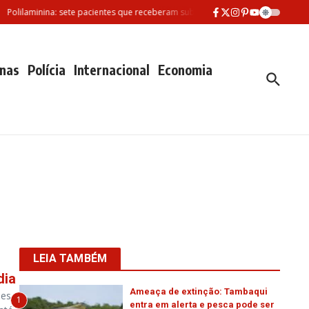
olilaminina: sete pacientes que receberam substância morreram desde fevere
nas
Polícia
Internacional
Economia
LEIA TAMBÉM
dia
Ameaça de extinção: Tambaqui
des
1
entra em alerta e pesca pode ser