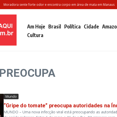
Moradora sente forte odor e encontra corpo em área de mata em Manaus
P
Am Hoje
Brasil
Política
Cidade
Amazo
Cultura
: PREOCUPA
Mundo
“Gripe do tomate” preocupa autoridades na Ín
MUNDO – Uma nova infecção viral está preocupando as autorida