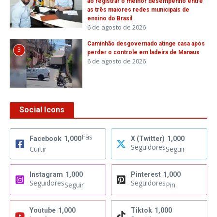
ao registrar o melhor desempenho entre
as três maiores redes municipais de
ensino do Brasil
6 de agosto de 2026
Caminhão desgovernado atinge casa após
3
perder o controle em ladeira de Manaus
6 de agosto de 2026
Social Icons
Fãs
Facebook
1,000
X (Twitter)
1,000
Seguidores
Curtir
Seguir
Instagram
1,000
Pinterest
1,000
Seguidores
Seguidores
Seguir
Pin
Youtube
1,000
Tiktok
1,000