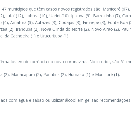
 47 municípios que têm casos novos registrados são: Manicoré (67), I
 Jutaí (12), Lábrea (10), Uarini (10), Ipixuna (9), Barreirinha (7), Car
o (4), Amaturá (3), Autazes (3), Codajás (3), Eirunepé (3), Fonte Boa (
rzea (2), Iranduba (2), Nova Olinda do Norte (2), Novo Airão (2), Paui
l da Cachoeira (1) e Urucurituba (1).
firmados em decorrência do novo coronavírus. No interior, são 61 mu
a (2), Manacapuru (2), Parintins (2), Humaitá (1) e Manicoré (1).
mãos com água e sabão ou utilizar álcool em gel são recomendações 