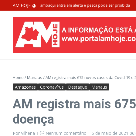
Ir para o conteúdo
AM HOJE
ça de extinção: Tambaqui entra em alerta e pesca pode ser proibida
Morad
Home
/
Manaus
/
AM registra mais 675 novos casos da Covid-19 e
Amazonas
Coronavírus
Destaque
Manaus
AM registra mais 675
doença
Por
Vilhena
Nenhum comentário
5 de maio de 2021
06: