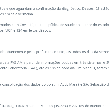
tos e que aguardam a confirmação do diagnóstico. Desses, 23 estão em
rês em sala vermelha.
rnados com Covid-19, na rede pública de saúde do interior do estad
(UCI) e 124 em leitos clínicos.
adas diariamente pelas prefeituras municipais todos os dias da seman
 pela FVS-AM a partir de informações obtidas em três sistemas: e-SU
iente Laboratorial (GAL), até às 10h de cada dia. Em Manaus, foram n
a consolidação dos dados do boletim: Apuí, Maraã e São Sebastião 
ira (04), 170.614 são de Manaus (45,77%) e 202.189 do interior do 