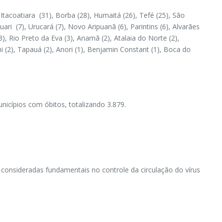
tacoatiara (31), Borba (28), Humaitá (26), Tefé (25), São
auari (7), Urucará (7), Novo Aripuanã (6), Parintins (6), Alvarães
3), Rio Preto da Eva (3), Anamã (2), Atalaia do Norte (2),
ni (2), Tapauá (2), Anori (1), Benjamin Constant (1), Boca do
nicípios com óbitos, totalizando 3.879.
consideradas fundamentais no controle da circulação do vírus