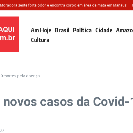
ora sente forte odor e encontra corpo em área de mata em Manaus
Polila
Am Hoje
Brasil
Política
Cidade
Amazo
Cultura
 20 mortes pela doença
 novos casos da Covid-
07