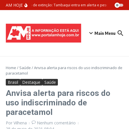
Ir para o conteúdo
AM HOJE
Ameaça de extinção: Tambaqui entra em alerta e pesca pode ser pr
Main Menu
Home
/
Saúde
/
Anvisa alerta para riscos do uso indiscriminado de
paracetamol
Brasil
Destaque
Saúde
Anvisa alerta para riscos do
uso indiscriminado de
paracetamol
Por
Vilhena
Nenhum comentário
28 de maio de 2021
08:04