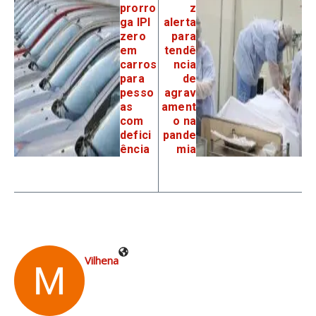
prorro
z
ga IPI
alerta
zero
para
em
tendê
carros
ncia
para
de
pesso
agrav
as
ament
com
o na
defici
pande
ência
mia
Vilhena