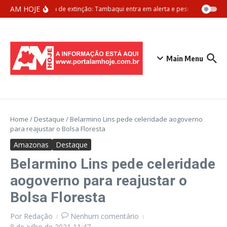
Ir para o conteúdo
AM HOJE
Ameaça de extinção: Tambaqui entra em alerta e pesca pode ser pr
Main Menu
Home
/
Destaque
/
Belarmino Lins pede celeridade aogoverno
para reajustar o Bolsa Floresta
Amazonas
Destaque
Belarmino Lins pede celeridade
aogoverno para reajustar o
Bolsa Floresta
Por
Redação
Nenhum comentário
8 de julho de 2021
11:47