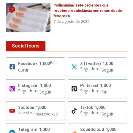
Polilaminina: sete pacientes que
3
receberam substância morreram desde
fevereiro
7 de agosto de 2026
Social Icons
Fãs
Facebook
1,000
X (Twitter)
1,000
Seguidores
Curtir
Seguir
Instagram
1,000
Pinterest
1,000
Seguidores
Seguidores
Seguir
Pin
Youtube
1,000
Tiktok
1,000
Inscritos
Seguidores
Inscrever-se
Seguir
Telegram
1,000
Soundcloud
1,000