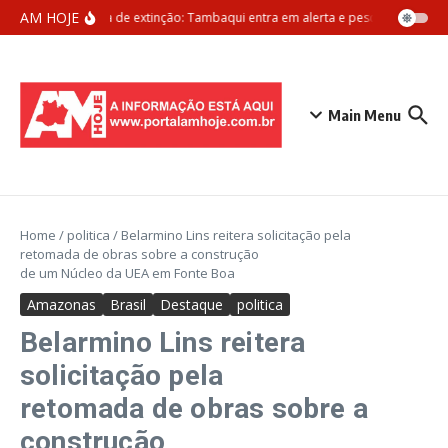
Ir para o conteúdo
AM HOJE
Ameaça de extinção: Tambaqui entra em alerta e pesca pode ser p
Main Menu
Home
/
politica
/
Belarmino Lins reitera solicitação pela
retomada de obras sobre a construção
de um Núcleo da UEA em Fonte Boa
Amazonas
Brasil
Destaque
politica
Belarmino Lins reitera
solicitação pela
retomada de obras sobre a
construção