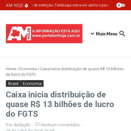
Ir para o conteúdo
AM HOJE
Ameaça de extinção: Tambaqui entra em alerta e pesca pode ser pr
Main Menu
Home
/
Economia
/
Caixa inicia distribuição de quase R$ 13 bilhões
de lucro do FGTS
Brasil
Economia
Caixa inicia distribuição de
quase R$ 13 bilhões de lucro
do FGTS
Por
Redação
Nenhum comentário
26 de julho de 2025
05:05