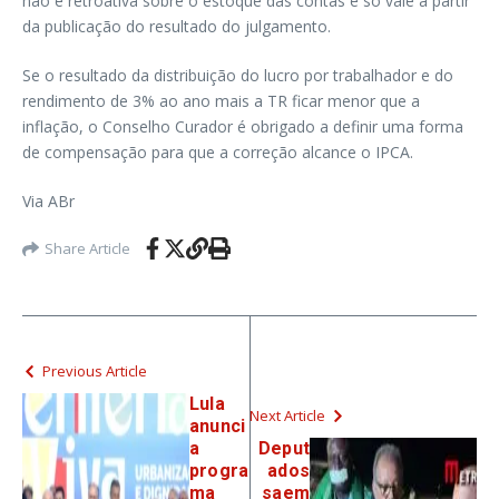
não é retroativa sobre o estoque das contas e só vale a partir
da publicação do resultado do julgamento.
Se o resultado da distribuição do lucro por trabalhador e do
rendimento de 3% ao ano mais a TR ficar menor que a
inflação, o Conselho Curador é obrigado a definir uma forma
de compensação para que a correção alcance o IPCA.
Via ABr
Share Article
Previous Article
Lula
Next Article
anunci
a
Deput
progra
ados
ma
saem