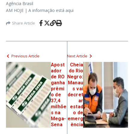
Agência Brasil
AM HOJE | A informação está aqui
Share Article
Previous Article
Next Article
Apost
Cheia
ador
do Rio
de RO
Negro:
ganha
Manau
prêmi
s vai
o de
decret
37,4
ar
milhõe
estad
s na
o de
Mega-
emerg
Sena
ência