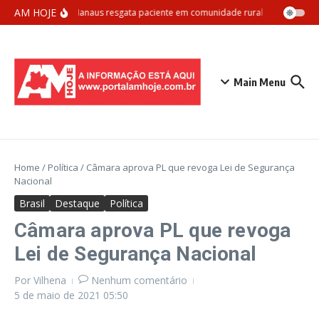
Ir para o conteúdo
AM HOJE
Samu Manaus resgata paciente em comunidade rural com apoio aér
Main Menu
Home
/
Política
/
Câmara aprova PL que revoga Lei de Segurança
Nacional
Brasil
Destaque
Política
Câmara aprova PL que revoga
Lei de Segurança Nacional
Por
Vilhena
Nenhum comentário
5 de maio de 2021
05:50