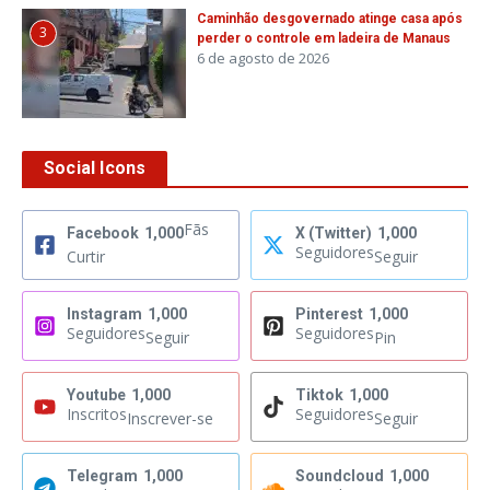
Caminhão desgovernado atinge casa após
3
perder o controle em ladeira de Manaus
6 de agosto de 2026
Social Icons
Fãs
Facebook
1,000
X (Twitter)
1,000
Seguidores
Curtir
Seguir
Instagram
1,000
Pinterest
1,000
Seguidores
Seguidores
Seguir
Pin
Youtube
1,000
Tiktok
1,000
Inscritos
Seguidores
Inscrever-se
Seguir
Telegram
1,000
Soundcloud
1,000