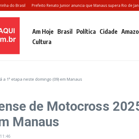
 Brasil
Prefeito Renato Junior anuncia que Manaus supera Rio de Janeiro e 
Am Hoje
Brasil
Política
Cidade
Amazo
Cultura
 a 1ª etapa neste domingo (09) em Manaus
se de Motocross 2025 
em Manaus
11:46