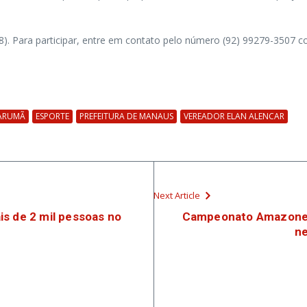
08). Para participar, entre em contato pelo número (92) 99279-3507 
ARUMÃ
ESPORTE
PREFEITURA DE MANAUS
VEREADOR ELAN ALENCAR
Next Article
s de 2 mil pessoas no
Campeonato Amazonen
n