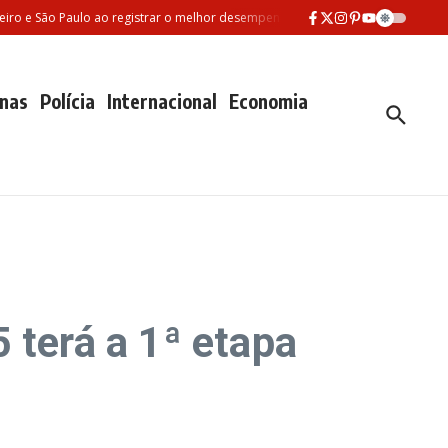
São Paulo ao registrar o melhor desempenho entre as três maiores redes munici
nas
Polícia
Internacional
Economia
terá a 1ª etapa