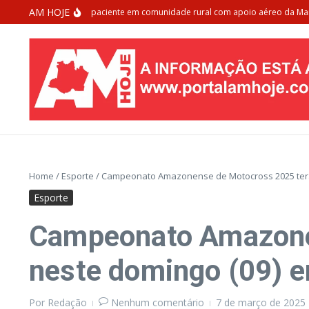
Ir para o conteúdo
AM HOJE
anaus resgata paciente em comunidade rural com apoio aéreo da Marinha do
Home
/
Esporte
/
Campeonato Amazonense de Motocross 2025 terá
Esporte
Campeonato Amazonen
neste domingo (09) 
Por
Redação
Nenhum comentário
7 de março de 2025