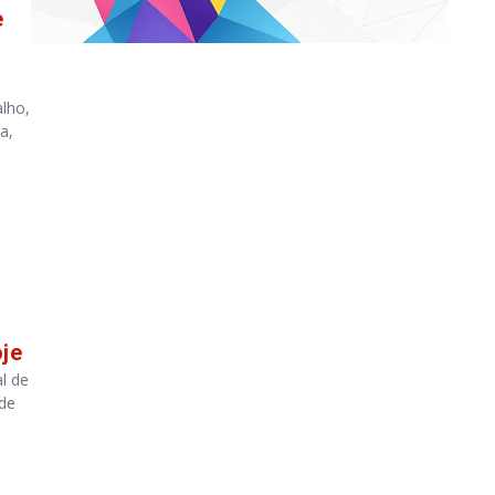
e
alho,
a,
je
l de
 de