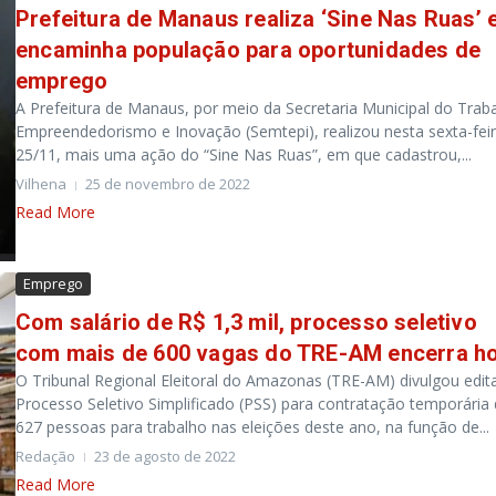
Prefeitura de Manaus realiza ‘Sine Nas Ruas’ 
encaminha população para oportunidades de
emprego
A Prefeitura de Manaus, por meio da Secretaria Municipal do Trab
Empreendedorismo e Inovação (Semtepi), realizou nesta sexta-feir
25/11, mais uma ação do “Sine Nas Ruas”, em que cadastrou,...
Vilhena
25 de novembro de 2022
Read More
Emprego
Com salário de R$ 1,3 mil, processo seletivo
com mais de 600 vagas do TRE-AM encerra ho
O Tribunal Regional Eleitoral do Amazonas (TRE-AM) divulgou edita
Processo Seletivo Simplificado (PSS) para contratação temporária
627 pessoas para trabalho nas eleições deste ano, na função de...
Redação
23 de agosto de 2022
Read More