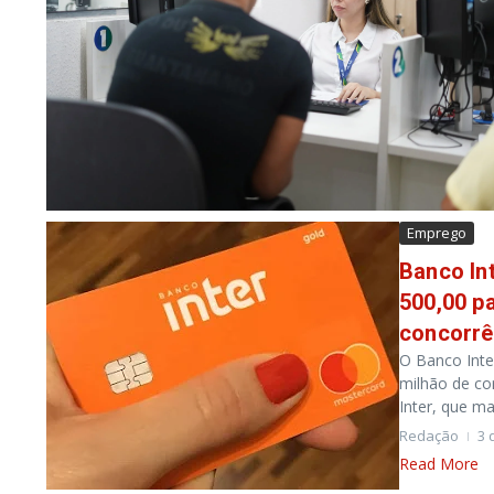
Emprego
Banco Int
500,00 pa
concorrê
O Banco Inter
milhão de cor
Inter, que mar
Redação
3 
Read More