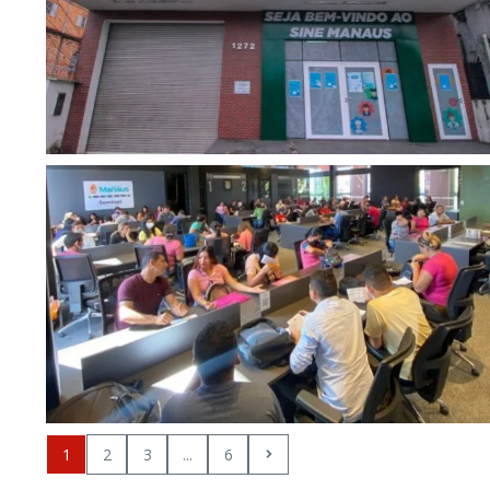
1
2
3
...
6