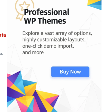
sta
a,