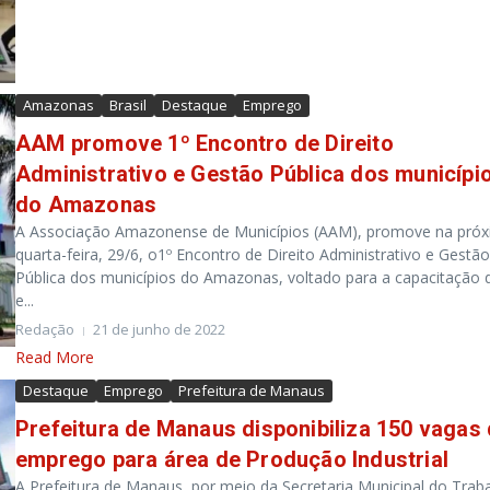
Amazonas
Brasil
Destaque
Emprego
AAM promove 1º Encontro de Direito
Administrativo e Gestão Pública dos municípi
do Amazonas
A Associação Amazonense de Municípios (AAM), promove na pró
quarta-feira, 29/6, o1º Encontro de Direito Administrativo e Gestão
Pública dos municípios do Amazonas, voltado para a capacitação 
e...
Redação
21 de junho de 2022
Read More
Destaque
Emprego
Prefeitura de Manaus
Prefeitura de Manaus disponibiliza 150 vagas
emprego para área de Produção Industrial
A Prefeitura de Manaus, por meio da Secretaria Municipal do Trab