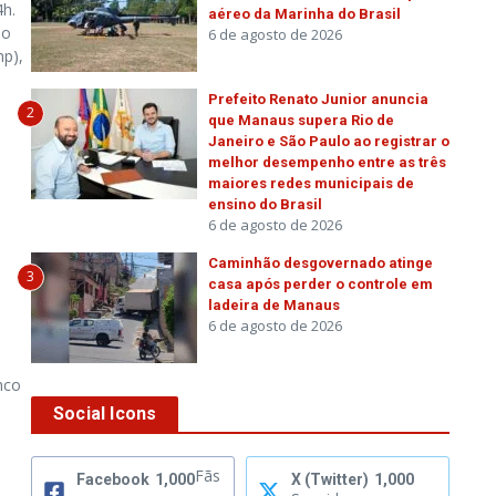
4h.
aéreo da Marinha do Brasil
do
6 de agosto de 2026
mp),
Prefeito Renato Junior anuncia
2
que Manaus supera Rio de
Janeiro e São Paulo ao registrar o
melhor desempenho entre as três
maiores redes municipais de
ensino do Brasil
6 de agosto de 2026
Caminhão desgovernado atinge
3
casa após perder o controle em
ladeira de Manaus
6 de agosto de 2026
nco
Social Icons
Fãs
Facebook
1,000
X (Twitter)
1,000