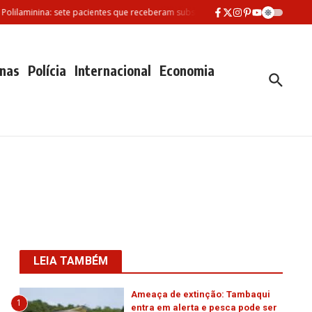
minina: sete pacientes que receberam substância morreram desde fevereiro
nas
Polícia
Internacional
Economia
LEIA TAMBÉM
Ameaça de extinção: Tambaqui
1
entra em alerta e pesca pode ser