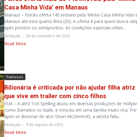
Casa Minha Vida’ em Manaus
Manaus – Feirão oferta 145 imóveis pela ‘Minha Casa Minha Vida’
Manaus até esta quarta-feira (20). A oferta é para quem busca adqu
apês prontos ou semiprontos. As condições especiais ofere...
Redação
20 de setembro de 2023
Read More
Famosos
Bilionária é criticada por não ajudar filha atriz
que vive em trailer com cinco filhos
EUA – A atriz Tori Spelling atuou em diversas produções de Holly
como Barrados no Baile, e cresceu em uma família muito rica. Po
após se divorciar do ator Dean McDermott, a artista faliu...
Redação
9 de agosto de 2023
Read More