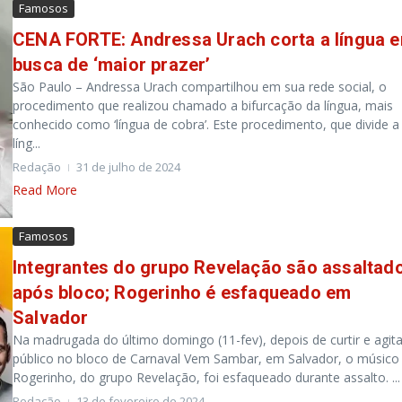
Famosos
CENA FORTE: Andressa Urach corta a língua 
busca de ‘maior prazer’
São Paulo – Andressa Urach compartilhou em sua rede social, o
procedimento que realizou chamado a bifurcação da língua, mais
conhecido como ‘língua de cobra’. Este procedimento, que divide a
líng...
Redação
31 de julho de 2024
Read More
Famosos
Integrantes do grupo Revelação são assaltad
após bloco; Rogerinho é esfaqueado em
Salvador
Na madrugada do último domingo (11-fev), depois de curtir e agita
público no bloco de Carnaval Vem Sambar, em Salvador, o músico
Rogerinho, do grupo Revelação, foi esfaqueado durante assalto. ...
Redação
13 de fevereiro de 2024