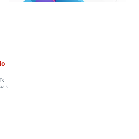
io
Tel
país