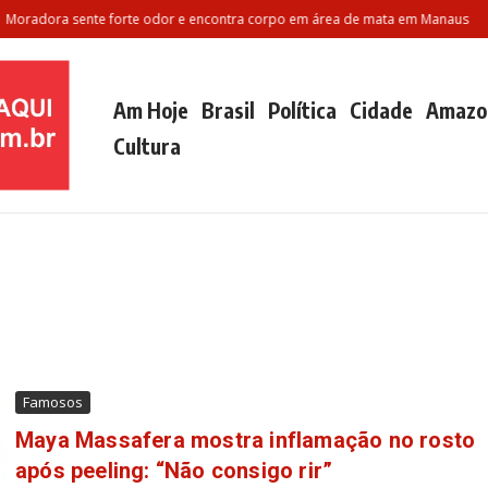
ora sente forte odor e encontra corpo em área de mata em Manaus
Polila
Am Hoje
Brasil
Política
Cidade
Amazo
Cultura
Famosos
Maya Massafera mostra inflamação no rosto
após peeling: “Não consigo rir”