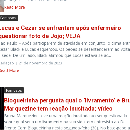
Read More
Famosos
Lucas e Cezar se enfrentam após enfermeiro
questionar foto de Jojo; VEJA
São Paulo – Após participarem de atividade em conjunto, o clima ent
Cezar Black e Lucas esquentou. Os peões se desentenderam ao volt
à sede. De um lado, Black afirmou que Lucas estava se ac...
Redação
21 de novembro de 2023
Read More
Famosos
Blogueirinha pergunta qual o ‘livramento’ e Br
Marquezine tem reação inusitada; vídeo
Bruna Marquezine teve uma reação inusitada ao ser questionada
sobre qual seria um livramento na sua vida, em entrevista ao De
Frente Com Blogueirinha nesta segunda-feira (30). No bate-papo 