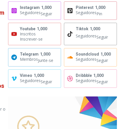
Instagram
1,000
Pinterest
1,000
em
Seguidores
Seguidores
Seguir
Pin
Youtube
1,000
Tiktok
1,000
Inscritos
Seguidores
Seguir
Inscrever-se
Telegram
1,000
Soundcloud
1,000
Membros
Seguidores
Junte-se
Seguir
Vimeo
1,000
Dribbble
1,000
Seguidores
Seguidores
Seguir
Seguir
os
r o