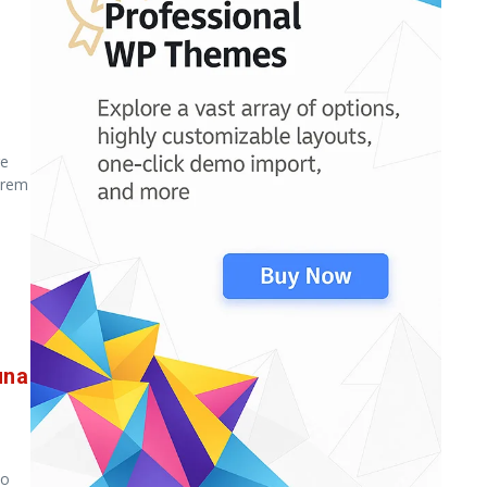
re
arem
una
ao