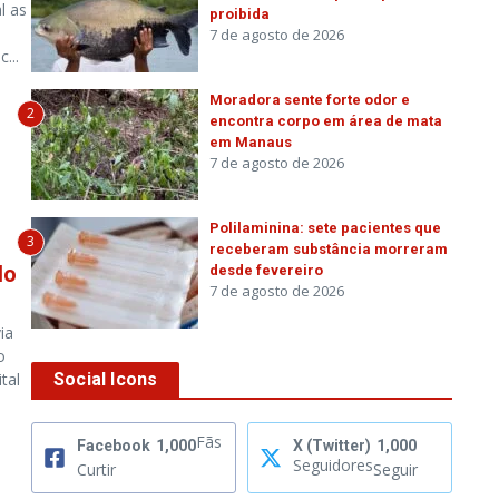
l as
proibida
7 de agosto de 2026
...
Moradora sente forte odor e
2
encontra corpo em área de mata
em Manaus
7 de agosto de 2026
Polilaminina: sete pacientes que
3
receberam substância morreram
do
desde fevereiro
7 de agosto de 2026
ia
o
tal
Social Icons
Fãs
Facebook
1,000
X (Twitter)
1,000
Seguidores
Curtir
Seguir