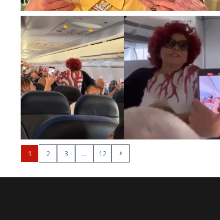
1
2
3
...
12