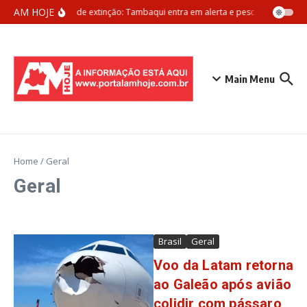
Ir para o conteúdo
AM HOJE
Ameaça de extinção: Tambaqui entra em alerta e pesca pode ser pr
Main Menu
Home
/
Geral
Geral
Brasil
Geral
Voo da Latam retorna
ao Galeão após avião
colidir com pássaro