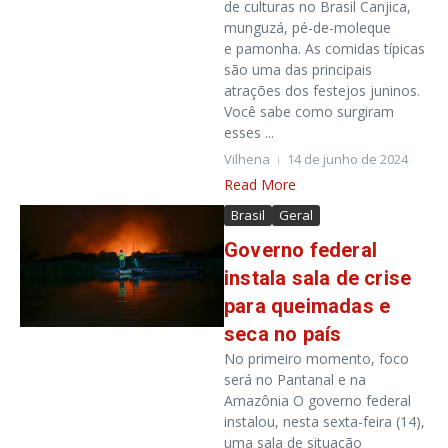
de culturas no Brasil Canjica,
munguzá, pé-de-moleque
e pamonha. As comidas típicas
são uma das principais
atrações dos festejos juninos.
Você sabe como surgiram
esses ...
Vilhena
14 de junho de 2024
Read More
Brasil
Geral
Governo federal
instala sala de crise
para queimadas e
seca no país
No primeiro momento, foco
será no Pantanal e na
Amazônia O governo federal
instalou, nesta sexta-feira (14),
uma sala de situação