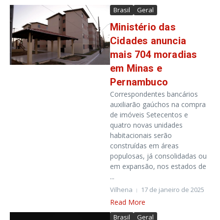
Brasil
Geral
Ministério das
Cidades anuncia
mais 704 moradias
em Minas e
Pernambuco
Correspondentes bancários
auxiliarão gaúchos na compra
de imóveis Setecentos e
quatro novas unidades
habitacionais serão
construídas em áreas
populosas, já consolidadas ou
em expansão, nos estados de
...
Vilhena
17 de janeiro de 2025
Read More
Brasil
Geral