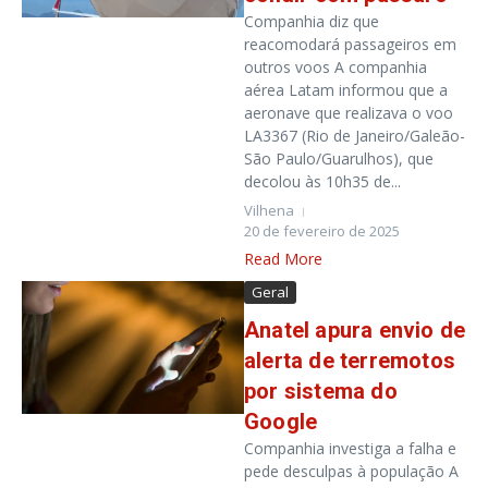
Companhia diz que
reacomodará passageiros em
outros voos A companhia
aérea Latam informou que a
aeronave que realizava o voo
LA3367 (Rio de Janeiro/Galeão-
São Paulo/Guarulhos), que
decolou às 10h35 de...
Vilhena
20 de fevereiro de 2025
Read More
Geral
Anatel apura envio de
alerta de terremotos
por sistema do
Google
Companhia investiga a falha e
pede desculpas à população A