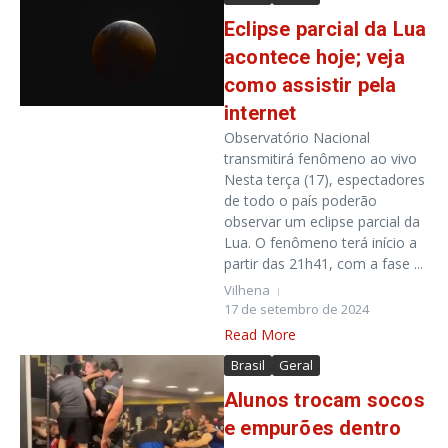
Eclipse parcial da Lua
acontece hoje; veja
como assistir pela
internet
Observatório Nacional
transmitirá fenômeno ao vivo
Nesta terça (17), espectadores
de todo o país poderão
observar um eclipse parcial da
Lua. O fenômeno terá início a
partir das 21h41, com a fase ...
Vilhena
17 de setembro de 2024
Read More
Brasil
Geral
Alunos trocam socos
e empurões dentro