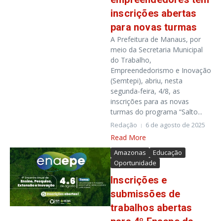
inscrições abertas
para novas turmas
A Prefeitura de Manaus, por
meio da Secretaria Municipal
do Trabalho,
Empreendedorismo e Inovação
(Semtepi), abriu, nesta
segunda-feira, 4/8, as
inscrições para as novas
turmas do programa “Salto...
Redação
6 de agosto de 2025
Read More
Amazonas
Educação
Oportunidade
Inscrições e
submissões de
trabalhos abertas