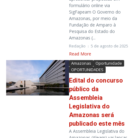
formulário online via
SigFapeam O Governo do
Amazonas, por meio da
Fundação de Amparo à
Pesquisa do Estado do
Amazonas (...
Redação
5 de agosto de 2025
Read More
Amazonas
Oportunidade
OPORTUNIDADES
Edital do concurso
público da
Assembleia
Legislativa do
Amazonas será
publicado este mês
A Assembleia Legislativa do
Amazonas (Aleam) vai lançar