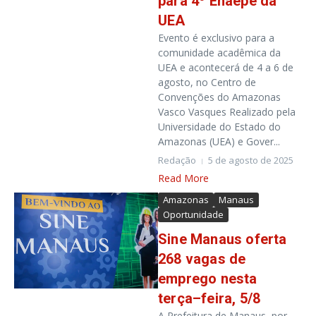
para 4º Enaepe da
UEA
Evento é exclusivo para a
comunidade acadêmica da
UEA e acontecerá de 4 a 6 de
agosto, no Centro de
Convenções do Amazonas
Vasco Vasques Realizado pela
Universidade do Estado do
Amazonas (UEA) e Gover...
Redação
5 de agosto de 2025
Read More
Amazonas
Manaus
Oportunidade
Sine Manaus oferta
268 vagas de
emprego nesta
terça–
f
eira, 5
/8
A Prefeitura de Manaus, por