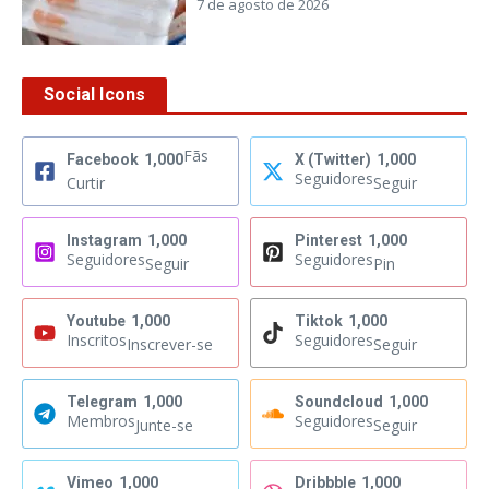
7 de agosto de 2026
Social Icons
Fãs
Facebook
1,000
X (Twitter)
1,000
Seguidores
Curtir
Seguir
Instagram
1,000
Pinterest
1,000
Seguidores
Seguidores
Seguir
Pin
Youtube
1,000
Tiktok
1,000
Inscritos
Seguidores
Inscrever-se
Seguir
Telegram
1,000
Soundcloud
1,000
Membros
Seguidores
Junte-se
Seguir
Vimeo
1,000
Dribbble
1,000