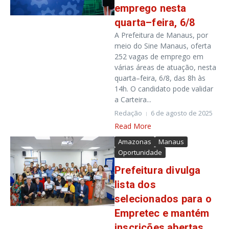
emprego nesta
quarta–
f
eira, 6
/8
A Prefeitura de Manaus, por
meio do Sine Manaus, oferta
252 vagas de emprego em
várias áreas de atuação, nesta
quarta–feira, 6/8, das 8h às
14h. O candidato pode validar
a Carteira...
Redação
6 de agosto de 2025
Read More
Amazonas
Manaus
Oportunidade
Prefeitura divulga
lista dos
selecionados para o
Empretec e mantém
inscrições abertas