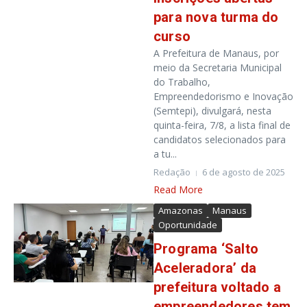
para nova turma do
curso
A Prefeitura de Manaus, por
meio da Secretaria Municipal
do Trabalho,
Empreendedorismo e Inovação
(Semtepi), divulgará, nesta
quinta-feira, 7/8, a lista final de
candidatos selecionados para
a tu...
Redação
6 de agosto de 2025
Read More
Amazonas
Manaus
Oportunidade
Programa ‘Salto
Aceleradora’ da
prefeitura voltado a
empreendedores tem