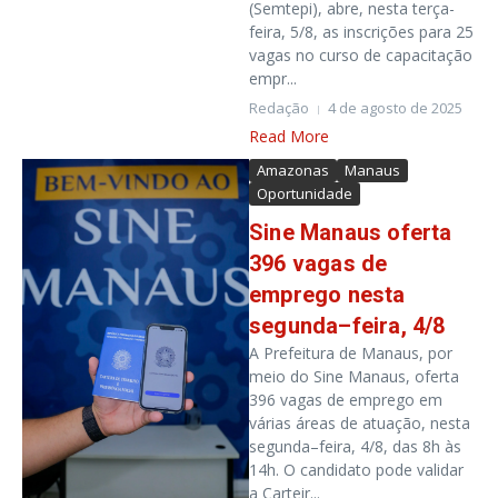
(Semtepi), abre, nesta terça-
feira, 5/8, as inscrições para 25
vagas no curso de capacitação
empr...
Redação
4 de agosto de 2025
Read More
Amazonas
Manaus
Oportunidade
Sine Manaus oferta
396 vagas de
emprego nesta
segunda–
f
eira, 4
/8
A Prefeitura de Manaus, por
meio do Sine Manaus, oferta
396 vagas de emprego em
várias áreas de atuação, nesta
segunda–feira, 4/8, das 8h às
14h. O candidato pode validar
a Carteir...