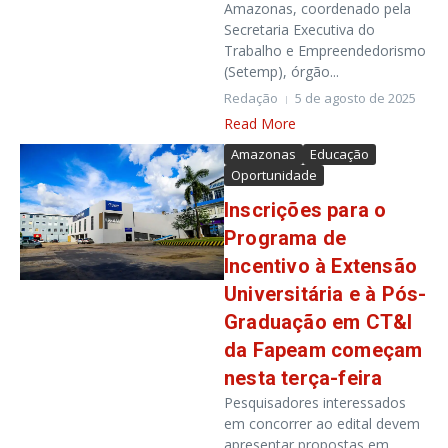
Amazonas, coordenado pela
Secretaria Executiva do
Trabalho e Empreendedorismo
(Setemp), órgão...
Redação
5 de agosto de 2025
Read More
Amazonas
Educação
Oportunidade
Inscrições para o
Programa de
Incentivo à Extensão
Universitária e à Pós-
Graduação em CT&I
da Fapeam começam
nesta terça-feira
Pesquisadores interessados
em concorrer ao edital devem
apresentar propostas em