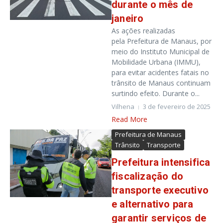
durante o mês de
janeiro
As ações realizadas
pela Prefeitura de Manaus, por
meio do Instituto Municipal de
Mobilidade Urbana (IMMU),
para evitar acidentes fatais no
trânsito de Manaus continuam
surtindo efeito. Durante o...
Vilhena
3 de fevereiro de 2025
Read More
Prefeitura de Manaus
Trânsito
Transporte
Prefeitura intensifica
fiscalização do
transporte executivo
e alternativo para
garantir serviços de