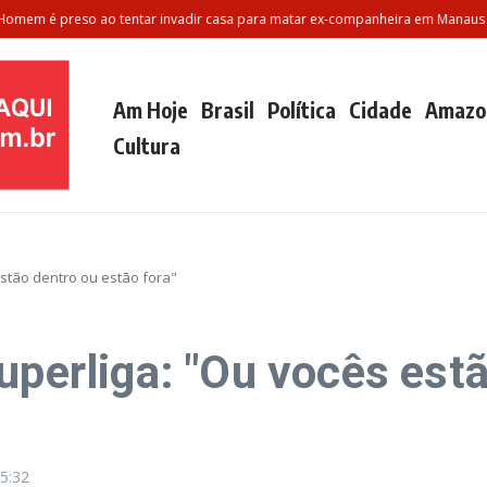
 é preso ao tentar invadir casa para matar ex-companheira em Manaus
V
Am Hoje
Brasil
Política
Cidade
Amazo
Cultura
estão dentro ou estão fora"
uperliga: "Ou vocês est
5:32