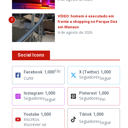
VÍDEO: homem é executado em
3
frente a shopping no Parque Dez
em Manaus
4 de agosto de 2026
Social Icons
Fãs
Facebook
1,000
X (Twitter)
1,000
Seguidores
Curtir
Seguir
Instagram
1,000
Pinterest
1,000
Seguidores
Seguidores
Seguir
Pin
Youtube
1,000
Tiktok
1,000
Inscritos
Seguidores
Seguir
Inscrever-se