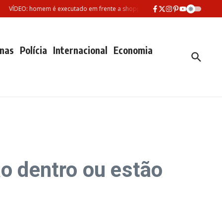
ÍDEO: homem é executado em frente a shopping no Parque Dez em Manaus
nas
Polícia
Internacional
Economia
ão dentro ou estão