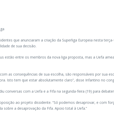
iga
issidentes que anunciaram a criação da Superliga Europeia nesta terça
alidade de sua decisão.
ntus estão entre os membros da nova liga proposta, mas a Uefa amea
com as consequências de sua escolha, são responsáveis por sua esco
ra. Isto tem que estar absolutamente claro”, disse Infantino no co
diu conversas com a Uefa e a Fifa na segunda-feira (19) para debate
ua oposição ao projeto dissidente. “Só podemos desaprovar, e com for
ida sobre a desaprovação da Fifa. Apoio total à Uefa.”