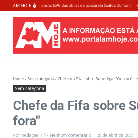
Ir para o conteúdo
AM HOJE
eitura de Manaus conclui 65% das obras da passarela Santos Dumont
Homem
Home
/
Sem categoria
/
Chefe da Fifa sobre Superliga: "Ou vocês 
Sem categoria
Chefe da Fifa sobre S
fora"
Por
Redação
Nenhum comentário
20 de abril de 2021
1