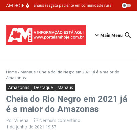
Ir para o conteúdo
AM HOJE
Samu Manaus resgata paciente em comunidade rural com apoio aér
Main Menu
Home
/
Manaus
/
Cheia do Rio Negro em 2021 já é a maior do
Amazonas
Amazonas
Destaque
Manaus
Cheia do Rio Negro em 2021 já
é a maior do Amazonas
Por
Vilhena
Nenhum comentário
1 de junho de 2021
19:57