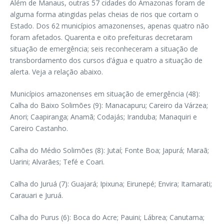
Além de Manaus, outras 57 cidades do Amazonas foram de
alguma forma atingidas pelas cheias de rios que cortam o
Estado. Dos 62 municípios amazonenses, apenas quatro não
foram afetados. Quarenta e oito prefeituras decretaram
situação de emergência; seis reconheceram a situação de
transbordamento dos cursos d’água e quatro a situação de
alerta. Veja a relação abaixo.
Municípios amazonenses em situação de emergência (48):
Calha do Baixo Solimões (9): Manacapuru; Careiro da Várzea;
Anori; Caapiranga; Anamã; Codajás; Iranduba; Manaquiri e
Careiro Castanho.
Calha do Médio Solimões (8): Jutaí; Fonte Boa; Japurá; Maraã;
Uarini; Alvarães; Tefé e Coari.
Calha do Juruá (7): Guajará; Ipixuna; Eirunepé; Envira; Itamarati;
Carauari e Juruá.
Calha do Purus (6): Boca do Acre; Pauini; Lábrea; Canutama;