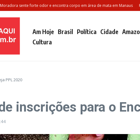
ra sente forte odor e encontra corpo em área de mata em Manaus
Polilam
Am Hoje
Brasil
Política
Cidade
Amazo
Cultura
eja PPL 2020
de inscrições para o En
:44