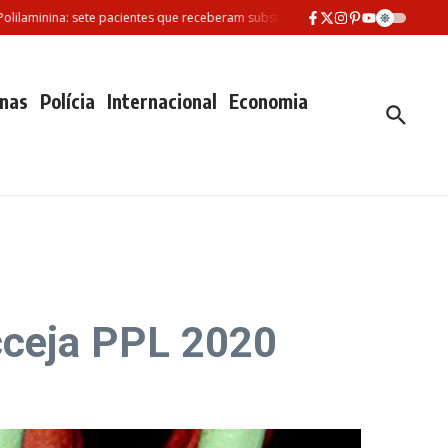
inina: sete pacientes que receberam substância morreram desde fevereiro
S
nas
Polícia
Internacional
Economia
cceja PPL 2020