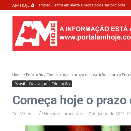
Ir para o conteúdo
AM HOJE
 de extinção: Tambaqui entra em alerta e pesca pode ser proibida
Morado
Home
/
Educação
/
Começa hoje o prazo de inscrições para o Encc
Brasil
Destaque
Educação
Começa hoje o prazo 
Por
Vilhena
Nenhum comentário
7 de junho de 2021
10