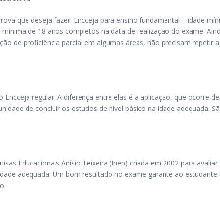
 prova que deseja fazer: Encceja para ensino fundamental – idade mí
e mínima de 18 anos completos na data de realização do exame. Ainda
ação de proficiência parcial em algumas áreas, não precisam repetir
Encceja regular. A diferença entre elas é a aplicação, que ocorre d
rtunidade de concluir os estudos de nível básico na idade adequada.
uisas Educacionais Anísio Teixeira (Inep) criada em 2002 para avali
 idade adequada. Um bom resultado no exame garante ao estudante 
o.