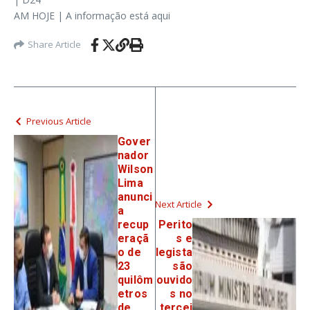
AM HOJE | A informação está aqui
Share Article
Previous Article
Gover
nador
Wilson
Lima
anunci
Next Article
a
recup
Perito
eraçã
s e
o de
legista
23
são
quilôm
ouvido
etros
s no
de
tercei