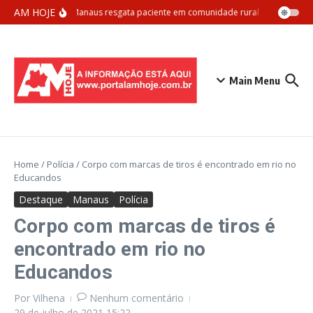
Ir para o conteúdo
AM HOJE
Samu Manaus resgata paciente em comunidade rural com apoio aér
Main Menu
Home
/
Polícia
/
Corpo com marcas de tiros é encontrado em rio no
Educandos
Destaque
Manaus
Polícia
Corpo com marcas de tiros é
encontrado em rio no
Educandos
Por
Vilhena
Nenhum comentário
29 de julho de 2021
15:22