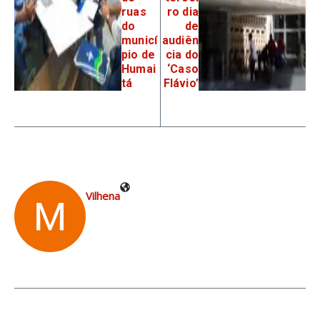
ruas
ro dia
do
de
municí
audiên
pio de
cia do
Humai
‘Caso
tá
Flávio’
Vilhena