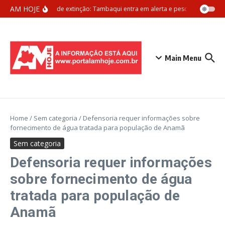
Ir para o conteúdo
AM HOJE
Ameaça de extinção: Tambaqui entra em alerta e pesca pode ser pr
Main Menu
Home
/
Sem categoria
/
Defensoria requer informações sobre
fornecimento de água tratada para população de Anamã
Sem categoria
Defensoria requer informações
sobre fornecimento de água
tratada para população de
Anamã