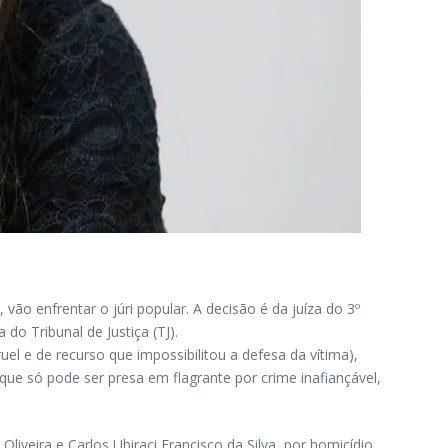
o enfrentar o júri popular. A decisão é da juíza do 3º
 do Tribunal de Justiça (TJ).
l e de recurso que impossibilitou a defesa da vítima),
ue só pode ser presa em flagrante por crime inafiançável,
iveira e Carlos Ubiraci Francisco da Silva, por homicídio