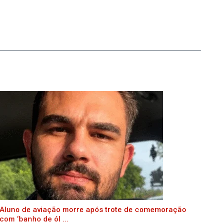
Aluno de aviação morre após trote de comemoração
com ‘banho de ól ...