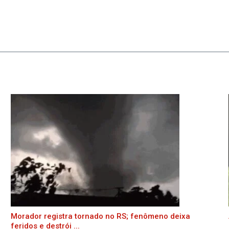
Morador registra tornado no RS; fenômeno deixa
feridos e destrói ...