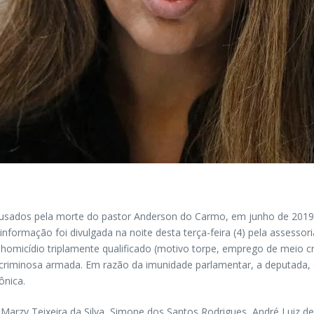
usados pela morte do pastor Anderson do Carmo, em junho de 2019, vã
informação foi divulgada na noite desta terça-feira (4) pela assessoria
micídio triplamente qualificado (motivo torpe, emprego de meio crue
criminosa armada. Em razão da imunidade parlamentar, a deputada, q
ônica.
rzy Teixeira da Silva, Simone dos Santos Rodrigues, André Luiz de Ol