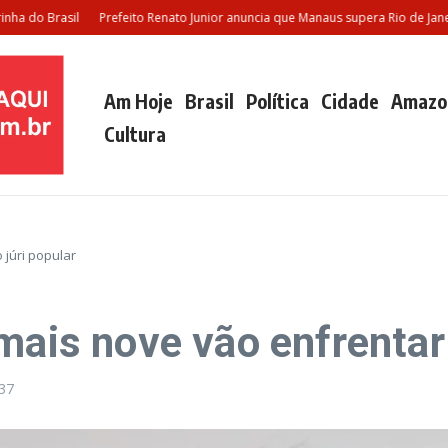
do Brasil
Prefeito Renato Junior anuncia que Manaus supera Rio de Janeiro 
Am Hoje
Brasil
Política
Cidade
Amazo
Cultura
 júri popular
mais nove vão enfrentar 
37