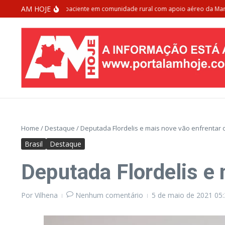
Ir para o conteúdo
AM HOJE
 Manaus resgata paciente em comunidade rural com apoio aéreo da Marinha 
Home
/
Destaque
/
Deputada Flordelis e mais nove vão enfrentar o
Brasil
Destaque
Deputada Flordelis e 
Por
Vilhena
Nenhum comentário
5 de maio de 2021
05: