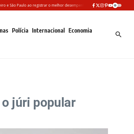
e São Paulo ao registrar o melhor desempenho entre as três maiores redes mun
nas
Polícia
Internacional
Economia
o júri popular