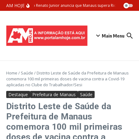
Ir para o conteúdo
AM HOJE
Prefeito Renato Junior anuncia que Manaus supera Rio de Janeiro e
Main Menu
Home
/
Saúde
/
Distrito Leste de Saúde da Prefeitura de Manaus
comemora 100 mil primeiras doses de vacina contra a Covid-19
aplicadas no Clube do Trabalhador/Sesi
Destaque
Prefeitura de Manaus
Saúde
Distrito Leste de Saúde da
Prefeitura de Manaus
comemora 100 mil primeiras
doses de vacina contra a