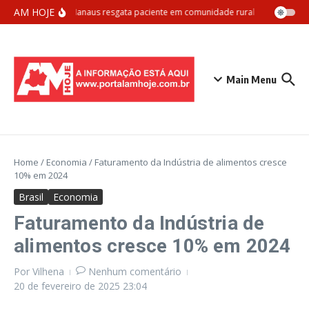
Ir para o conteúdo
AM HOJE
Samu Manaus resgata paciente em comunidade rural com apoio aér
Main Menu
Home
/
Economia
/
Faturamento da Indústria de alimentos cresce
10% em 2024
Brasil
Economia
Faturamento da Indústria de
alimentos cresce 10% em 2024
Por
Vilhena
Nenhum comentário
20 de fevereiro de 2025
23:04