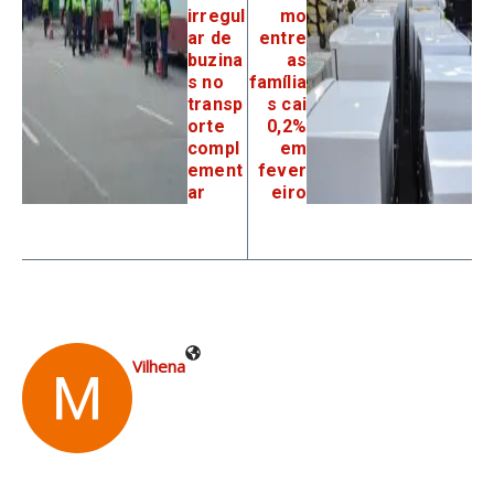
irregul
mo
ar de
entre
buzina
as
s no
família
transp
s cai
orte
0,2%
compl
em
ement
fever
ar
eiro
Vilhena