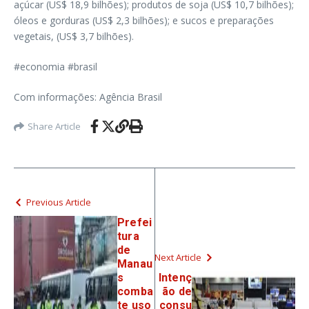
açúcar (US$ 18,9 bilhões); produtos de soja (US$ 10,7 bilhões);
óleos e gorduras (US$ 2,3 bilhões); e sucos e preparações
vegetais, (US$ 3,7 bilhões).
#economia #brasil
Com informações: Agência Brasil
Share Article
Previous Article
Prefei
tura
de
Next Article
Manau
s
Intenç
comba
ão de
te uso
consu