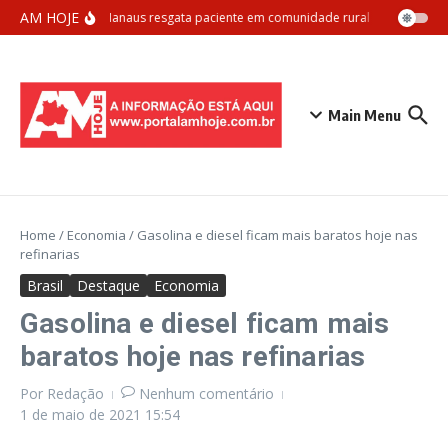
Ir para o conteúdo
AM HOJE
Samu Manaus resgata paciente em comunidade rural com apoio aér
Main Menu
Home
/
Economia
/
Gasolina e diesel ficam mais baratos hoje nas
refinarias
Brasil
Destaque
Economia
Gasolina e diesel ficam mais
baratos hoje nas refinarias
Por
Redação
Nenhum comentário
1 de maio de 2021
15:54