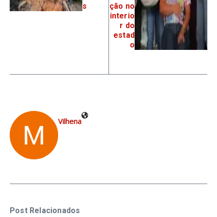
s
ção no
interio
r do
estad
o
Vilhena
Post Relacionados