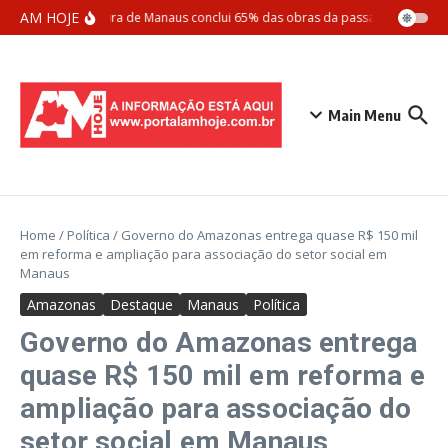
Ir para o conteúdo
AM HOJE
Prefeitura de Manaus conclui 65% das obras da passarela Santos 
Main Menu
Home
/
Política
/
Governo do Amazonas entrega quase R$ 150 mil
em reforma e ampliação para associação do setor social em
Manaus
Amazonas
Destaque
Manaus
Política
Governo do Amazonas entrega
quase R$ 150 mil em reforma e
ampliação para associação do
setor social em Manaus