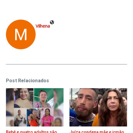
Vilhena
Post Relacionados
Bebê e quatro adultos são
Juíza condena mãe e irmão