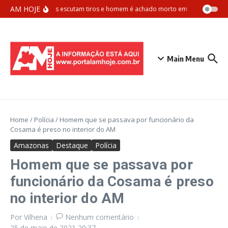
Ir para o conteúdo
AM HOJE
Vizinhos escutam tiros e homem é achado morto em apartamento 
Main Menu
Home
/
Polícia
/
Homem que se passava por funcionário da
Cosama é preso no interior do AM
Amazonas
Destaque
Polícia
Homem que se passava por
funcionário da Cosama é preso
no interior do AM
Por
Vilhena
Nenhum comentário
25 de maio de 2021
20:37