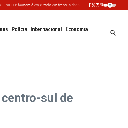
DEO: homem é executado em frente a shopping no Parque Dez em Manaus
nas
Polícia
Internacional
Economia
 centro-sul de