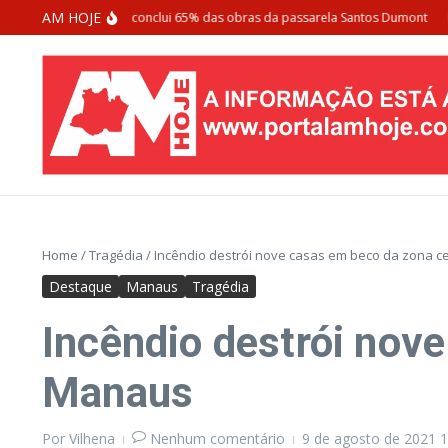
Ir para o conteúdo
AM HOJE
eitura de Manaus conclui 65% das obras da passarela Santos Dumont
Homem
Home
/
Tragédia
/
Incêndio destrói nove casas em beco da zona c
Destaque
Manaus
Tragédia
Incêndio destrói nov
Manaus
Por
Vilhena
Nenhum comentário
9 de agosto de 2021
1