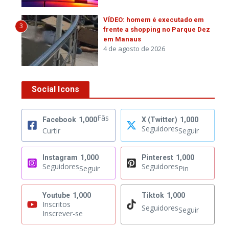
VÍDEO: homem é executado em
3
frente a shopping no Parque Dez
em Manaus
4 de agosto de 2026
Social Icons
Fãs
Facebook
1,000
X (Twitter)
1,000
Seguidores
Curtir
Seguir
Instagram
1,000
Pinterest
1,000
Seguidores
Seguidores
Seguir
Pin
Youtube
1,000
Tiktok
1,000
Inscritos
Seguidores
Seguir
Inscrever-se