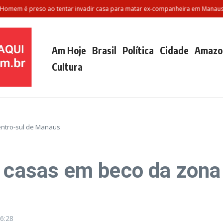
 é preso ao tentar invadir casa para matar ex-companheira em Manaus
VÍ
Am Hoje
Brasil
Política
Cidade
Amazo
Cultura
entro-sul de Manaus
e casas em beco da zona
6:28