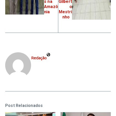
s na
Gilbert
Amazô
o
nia
Mestri
nho
Redação
Post Relacionados