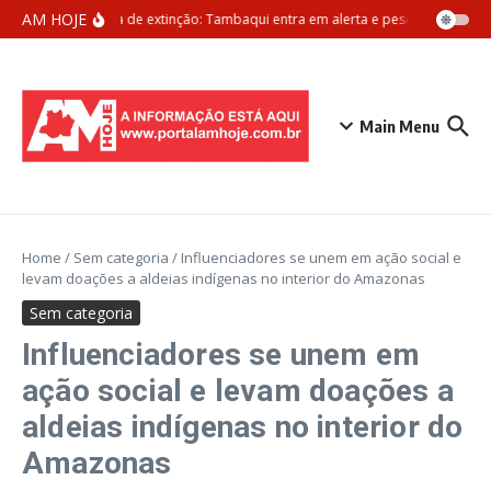
Ir para o conteúdo
AM HOJE
Ameaça de extinção: Tambaqui entra em alerta e pesca pode ser pr
Main Menu
Home
/
Sem categoria
/
Influenciadores se unem em ação social e
levam doações a aldeias indígenas no interior do Amazonas
Sem categoria
Influenciadores se unem em
ação social e levam doações a
aldeias indígenas no interior do
Amazonas