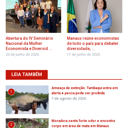
Abertura do IV Seminário
Manaus reúne economistas
Nacional da Mulher
de todo o país para debater
Economista e Diversid ...
diversidade, ...
20 de junho de 2026
17 de junho de 2026
LEIA TAMBÉM
Ameaça de extinção: Tambaqui entra em
1
alerta e pesca pode ser proibida
7 de agosto de 2026
Moradora sente forte odor e encontra
2
corpo em área de mata em Manaus