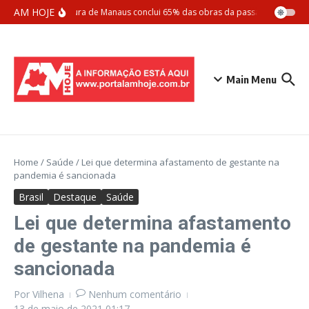
Ir para o conteúdo
AM HOJE
Prefeitura de Manaus conclui 65% das obras da passarela Santos 
Main Menu
Home
/
Saúde
/
Lei que determina afastamento de gestante na
pandemia é sancionada
Brasil
Destaque
Saúde
Lei que determina afastamento
de gestante na pandemia é
sancionada
Por
Vilhena
Nenhum comentário
13 de maio de 2021
01:17