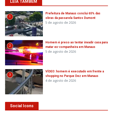
LEIA TAMBÉM
Prefeitura de Manaus conclui 65% das
1
obras da passarela Santos Dumont
5 de agosto de 2026
Homem é preso ao tentar invadir casa para
2
matar ex-companheira em Manaus
5 de agosto de 2026
VÍDEO: homem é executado em frente a
3
shopping no Parque Dez em Manaus
4 de agosto de 2026
Social Icons