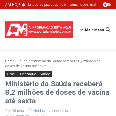
Ir para o conteúdo
AM HOJE
Samu Manaus resgata paciente em comunidade rural com apoio aér
Main Menu
Home
/
Saúde
/
Ministério da Saúde receberá 8,2 milhões de
doses de vacina até sexta
Brasil
Destaque
Saúde
Ministério da Saúde receberá
8,2 milhões de doses de vacina
até sexta
Por
Vilhena
Nenhum comentário
10 de maio de 2021
22:21