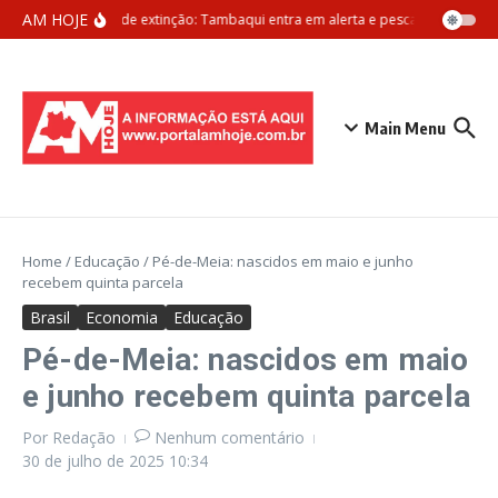
Ir para o conteúdo
AM HOJE
Ameaça de extinção: Tambaqui entra em alerta e pesca pode ser pro
Main Menu
Home
/
Educação
/
Pé-de-Meia: nascidos em maio e junho
recebem quinta parcela
Brasil
Economia
Educação
Pé-de-Meia: nascidos em maio
e junho recebem quinta parcela
Por
Redação
Nenhum comentário
30 de julho de 2025
10:34