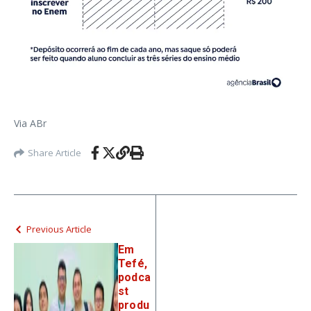
Via ABr
Share Article
Previous Article
Em
Tefé,
podca
st
produ