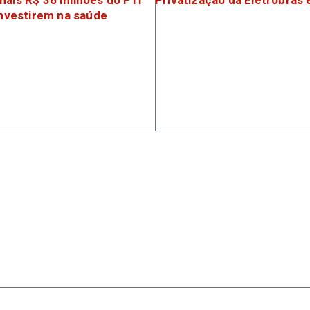
mais R$ 36 milhões do FTI
Privatização da Eletrobras é
investirem na saúde