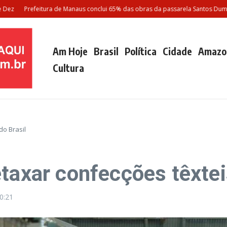
Prefeitura de Manaus conclui 65% das obras da passarela Santos Dumont
Am Hoje
Brasil
Política
Cidade
Amazo
Cultura
do Brasil
taxar confecções têxtei
0:21