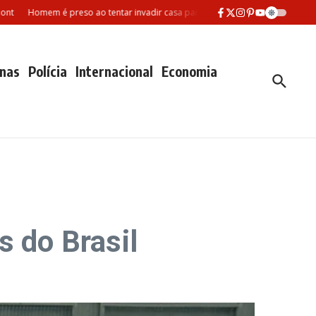
Homem é preso ao tentar invadir casa para matar ex-companheira em Manau
nas
Polícia
Internacional
Economia
s do Brasil