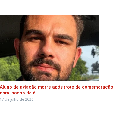
Aluno de aviação morre após trote de comemoração
com ‘banho de ól ...
17 de julho de 2026