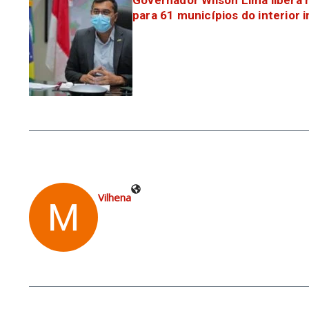
Governador Wilson Lima libera 
para 61 municípios do interior 
Vilhena