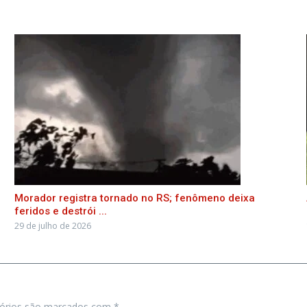
Morador registra tornado no RS; fenômeno deixa
feridos e destrói ...
29 de julho de 2026
tórios são marcados com
*