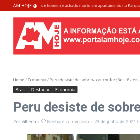
Ir para o conteúdo
AM HOJE
nhos escutam tiros e homem é achado morto em apartamento no Parque Dez
Home
/
Economia
/
Peru desiste de sobretaxar confecções têxteis 
Brasil
Destaque
Economia
Peru desiste de sobre
Por
Vilhena
Nenhum comentário
23 de junho de 2021
0